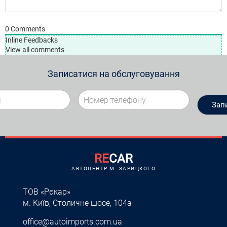
0
Comments
Inline Feedbacks
View all comments
Записатися на обслуговування
RE
CAR
АВТОЦЕНТР M. ЗАРИЦКОГО
ТОВ «Рєкар»
м. Київ, Столичне шосе, 104а
office@autoimports.com.ua