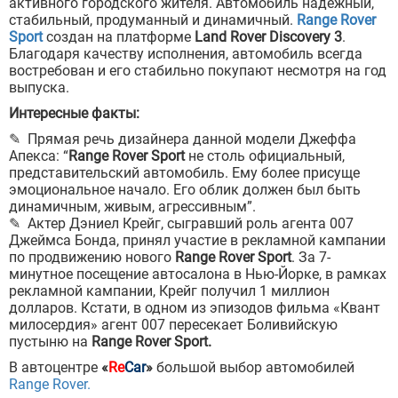
активного городского жителя. Автомобиль надежный,
стабильный, продуманный и динамичный.
Range Rover
Sport
создан на платформе
Land Rover Discovery 3
.
Благодаря качеству исполнения, автомобиль всегда
востребован и его стабильно покупают несмотря на год
выпуска.
Интересные факты:
✎ Прямая речь дизайнера данной модели Джеффа
Апекса: “
Range Rover Sport
не столь официальный,
представительский автомобиль. Ему более присуще
эмоциональное начало. Его облик должен был быть
динамичным, живым, агрессивным”.
✎ Актер Дэниел Крейг, сыгравший роль агента 007
Джеймса Бонда, принял участие в рекламной кампании
по продвижению нового
Range Rover Sport
. За 7-
минутное посещение автосалона в Нью-Йорке, в рамках
рекламной кампании, Крейг получил 1 миллион
долларов. Кстати, в одном из эпизодов фильма «Квант
милосердия» агент 007 пересекает Боливийскую
пустыню на
Range Rover Sport.
В автоцентре
«
Re
Car
»
большой выбор автомобилей
Range Rover.