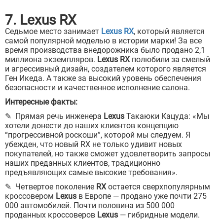
7. Lexus RX
Седьмое место занимает
Lexus RX
, который является
самой популярной моделью в истории марки! За все
время производства внедорожника было продано 2,1
миллиона экземпляров.
Lexus RX
полюбили за смелый
и агрессивный дизайн, создателем которого является
Ген Икеда. А также за высокий уровень обеспечения
безопасности и качественное исполнение салона.
Интересные факты:
✎ Прямая речь инженера
Lexus
Такаюки Кацуда: «Мы
хотели донести до наших клиентов концепцию
“прогрессивной роскоши”, которой мы следуем. Я
убежден, что новый RX не только удивит новых
покупателей, но также сможет удовлетворить запросы
наших преданных клиентов, традиционно
предъявляющих самые высокие требования».
✎ Четвертое поколение
RX
остается сверхпопулярным
кроссовером
Lexus
в Европе — продано уже почти 275
000 автомобилей. Почти половина из 500 000
проданных кроссоверов
Lexus
— гибридные модели.