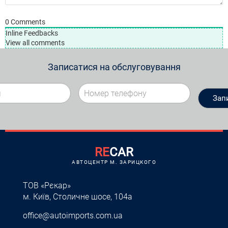
0
Comments
Inline Feedbacks
View all comments
Записатися на обслуговування
RE
CAR
АВТОЦЕНТР M. ЗАРИЦКОГО
ТОВ «Рєкар»
м. Київ, Столичне шосе, 104а
office@autoimports.com.ua