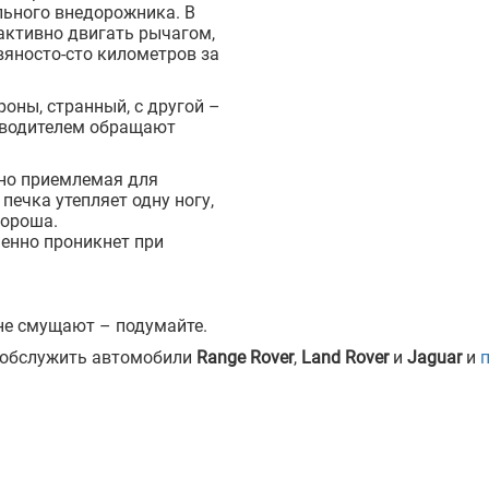
ального внедорожника. В
активно двигать рычагом,
вяносто-сто километров за
роны, странный, с другой –
с водителем обращают
 но приемлемая для
ечка утепляет одну ногу,
хороша.
енно проникнет при
 не смущают – подумайте.
 обслужить автомобили
Range Rover
,
Land
Rover
и
Jaguar
и