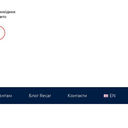
вихідних
авто
єнтам
Блог Recar
Контакти
EN