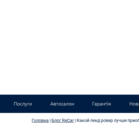
Послуги
Автосалон
Гарантія
Нови
Головна
|
Блог ReCar
|
Какой ленд ровер лучше прио