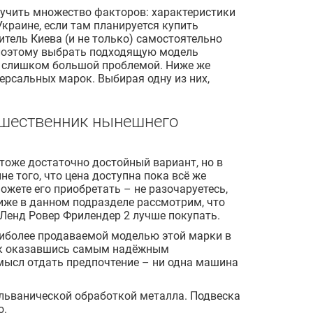
изучить множество факторов: характеристики
Украине, если там планируется купить
тель Киева (и не только) самостоятельно
, поэтому выбрать подходящую модель
ет слишком большой проблемой. Ниже же
ерсальных марок. Выбирая одну из них,
дшественник нынешнего
 тоже достаточно достойный вариант, но в
е того, что цена доступна пока всё же
ожете его приобретать – не разочаруетесь,
ниже в данном подразделе рассмотрим, что
Ленд Ровер Фрилендер 2 лучше покупать.
наиболее продаваемой моделью этой марки в
вок оказавшись самым надёжным
смысл отдать предпочтение – ни одна машина
альванической обработкой металла. Подвеска
о.