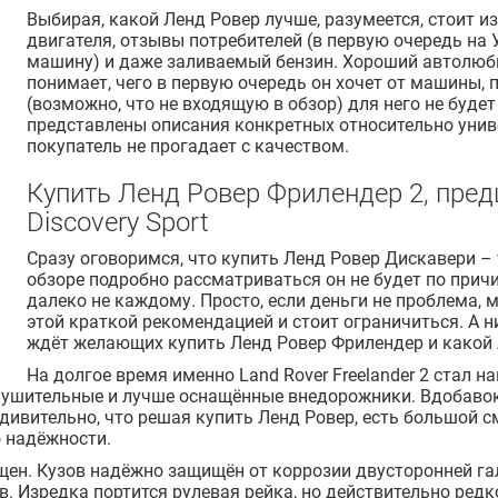
Выбирая, какой Ленд Ровер лучше, разумеется, стоит 
двигателя, отзывы потребителей (в первую очередь на 
машину) и даже заливаемый бензин. Хороший автолюби
понимает, чего в первую очередь он хочет от машины
(возможно, что не входящую в обзор) для него не буд
представлены описания конкретных относительно унив
покупатель не прогадает с качеством.
Купить Ленд Ровер Фрилендер 2, пре
Discovery Sport
Сразу оговоримся, что купить Ленд Ровер Дискавери –
обзоре подробно рассматриваться он не будет по причин
далеко не каждому. Просто, если деньги не проблема, м
этой краткой рекомендацией и стоит ограничиться. А 
ждёт желающих купить Ленд Ровер Фрилендер и какой 
На долгое время именно Land Rover Freelander 2 стал 
 внушительные и лучше оснащённые внедорожники. Вдоба
дивительно, что решая купить Ленд Ровер, есть большой 
о надёжности.
щен. Кузов надёжно защищён от коррозии двусторонней г
 Изредка портится рулевая рейка, но действительно редк