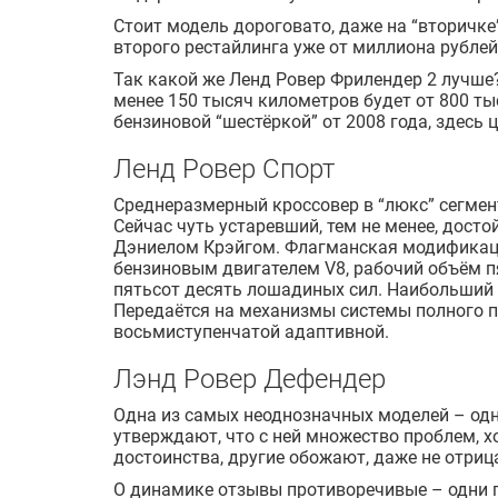
Стоит модель дороговато, даже на “вторичке
второго рестайлинга уже от миллиона рублей
Так какой же Ленд Ровер Фрилендер 2 лучше?
менее 150 тысяч километров будет от 800 ты
бензиновой “шестёркой” от 2008 года, здесь 
Ленд Ровер Спорт
Среднеразмерный кроссовер в “люкс” сегмент
Сейчас чуть устаревший, тем не менее, дост
Дэниелом Крэйгом. Флагманская модификац
бензиновым двигателем V8, рабочий объём п
пятьсот десять лошадиных сил. Наибольший
Передаётся на механизмы системы полного 
восьмиступенчатой адаптивной.
Лэнд Ровер Дефендер
Одна из самых неоднозначных моделей – одн
утверждают, что с ней множество проблем, х
достоинства, другие обожают, даже не отриц
О динамике отзывы противоречивые – одни г