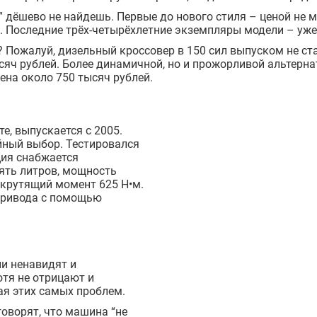
” дёшево не найдешь. Первые до нового стиля – ценой не 
. Последние трёх-четырёхлетние экземпляры модели – уже 
 Пожалуй, дизельный кроссовер в 150 сил выпуском не ст
сяч рублей. Более динамичной, но и прожорливой альтерн
цена около 750 тысяч рублей.
е, выпускается с 2005.
ойный выбор. Тестировался
ия снабжается
ять литров, мощность
 крутящий момент 625 Н•м.
привода с помощью
и ненавидят и
отя не отрицают и
ая этих самых проблем.
оворят, что машина “не