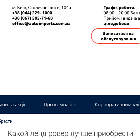
м. Київ, Столичне шосе, 104а
Графік роботи:
+38 (044) 229- 1000
08:00 – 20:00
Без 
+38 (067) 505-71-68
Прийом і видача 
office@autoimports.com.ua
цілодобово
Записатися на
обслуговування
ни та акції
Про компанію
Корпоративним клі
брести
Какой ленд ровер лучше приобрести