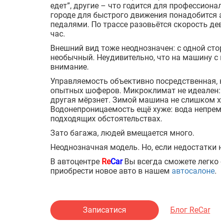
едет”, другие – что годится для профессион
городе для быстрого движения понадобится 
педалями. По трассе разовьётся скорость де
час.
Внешний вид тоже неоднозначен: с одной сто
необычный. Неудивительно, что на машину 
внимание.
Управляемость объективно посредственная,
опытных шоферов. Микроклимат не идеален: п
другая мёрзнет. Зимой машина не слишком 
Водонепроницаемость ещё хуже: вода непрем
подходящих обстоятельствах.
Зато багажа, людей вмещается много.
Неоднозначная модель. Но, если недостатки
В автоцентре
Re
Car
Вы всегда сможете легко
приобрести новое авто в нашем
автосалоне
.
Записатися
Блог ReCar