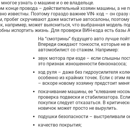
многое узнать о машине и о ее владельце.
ом конце провода – действительный хозяин машины, а не 
вно известны. Поэтому гораздо важнее VIN- код – он сразу
м, пробег скручивают даже маститые автосалоны, поэтому
к, например, может выясниться, что выбранная модель по
бны испортить жизнь. Для проверки ВИН-кода есть базы 
На “смотрины” будущего авто лучше пой
Впереди ожидают тонкости, которые не в
автомобилист со стажем. Например:
звук мотора при езде – если слышны пос
это признак изношенности бензонасоса;
ход руля – даже без гидроусилителя кол
особенно из крайних точек. Если с этим 
– вскоре новому хозяину предстоит меня
покачивание машины, ее “клевание носом
проверка подвески и стабилизатора. Есл
покупки следует отказаться. В критическ
новичок может просто не вырулить.
подушки безопасности – выстреливали он
качество покрытия;