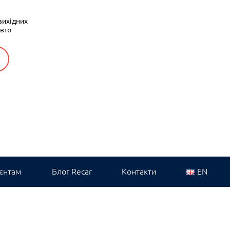
вихідних
авто
єнтам
Блог Recar
Контакти
EN