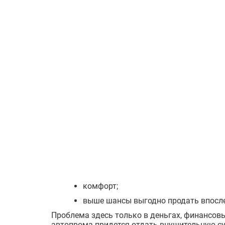
комфорт;
выше шансы выгодно продать впосл
Проблема здесь только в деньгах, финансовы
автопрома придется отдать внушительную су