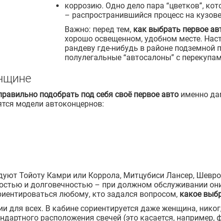
коррозию. Одно дело пара “цветков”, кот
– распространившийся процесс на кузове
Важно: перед тем,
как выбрать первое ав
хорошо освещенном, удобном месте. Наст
рандеву где-нибудь в районе подземной 
полулегальные “автосалоны” с перекупам
енщине
правильно подобрать под себя своё первое авто
именно дам
ятся модели автоконцернов:
ют Тойоту Камри или Коррола, Митцубиси Лансер, Шеврол
остью и долговечностью – при должном обслуживании они 
ориентироваться любому, кто задался вопросом,
какое выбр
ии для всех. В кабине сориентируется даже женщина, нико
ндартного расположения свечей (это касается, например, 