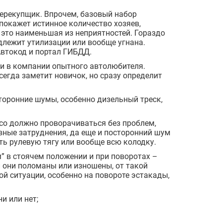
перекупщик. Впрочем, базовый набор
 покажет истинное количество хозяев,
 это наименьшая из неприятностей. Гораздо
длежит утилизации или вообще угнана.
Автокод и портал ГИБДД.
ти в компании опытного автолюбителя.
сегда заметит новичок, но сразу определит
торонние шумы, особенно дизельный треск,
есо должно проворачиваться без проблем,
явные затруднения, да еще и посторонний шум
ть рулевую тягу или вообще всю колодку.
” в стоячем положении и при поворотах –
и они поломаны или изношены, от такой
ой ситуации, особенно на повороте эстакады,
и или нет;