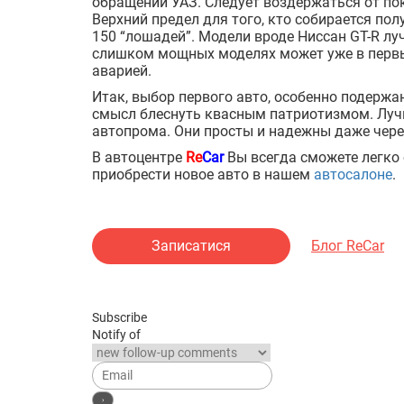
обращении УАЗ. Следует воздержаться от п
Верхний предел для того, кто собирается по
150 “лошадей”. Модели вроде Ниссан GT-R лу
слишком мощных моделях может уже в первы
аварией.
Итак, выбор первого авто, особенно подержан
смысл блеснуть квасным патриотизмом. Лучш
автопрома. Они просты и надежны даже через
В автоцентре
Re
Car
Вы всегда сможете легко
приобрести новое авто в нашем
автосалоне
.
Записатися
Блог ReCar
Subscribe
Notify of