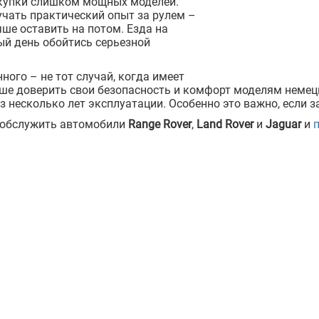
окупки слишком мощных моделей.
лучать практический опыт за рулем –
чше оставить на потом. Езда на
й день обойтись серьезной
ного – не тот случай, когда имеет
е доверить свои безопасность и комфорт моделям немецк
 несколько лет эксплуатации. Особенно это важно, если 
 обслужить автомобили
Range Rover
,
Land
Rover
и
Jaguar
и