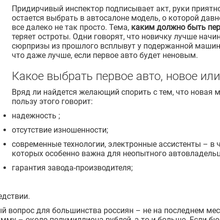
Придирчивый инспектор подписывает акт, руки приятно
остается выбрать в автосалоне модель, о которой давн
все далеко не так просто. Тема,
каким должно быть пер
теряет остроты. Одни говорят, что новичку лучше начин
сюрпризы из прошлого всплывут у подержанной машины.
что даже лучше, если первое авто будет неновым.
Какое выбрать первое авто, новое ил
Вряд ли найдется желающий спорить с тем, что новая
пользу этого говорит:
надежность ;
отсутствие изношенности;
современные технологии, электронные ассистенты – в 
которых особенно важна для неопытного автовладельц
гарантия завода-производителя;
едствии.
й вопрос для большинства россиян – не на последнем мес
мму – около полумиллиона рублей, а то и больше. Если бю