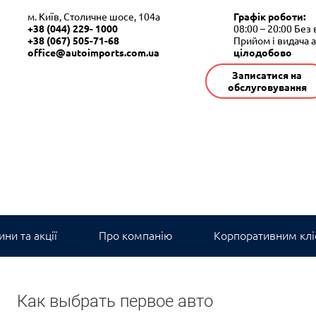
м. Київ, Столичне шосе, 104а
Графік роботи:
+38 (044) 229- 1000
08:00 – 20:00
Без 
+38 (067) 505-71-68
Прийом і видача 
office@autoimports.com.ua
цілодобово
Записатися на
обслуговування
ни та акції
Про компанію
Корпоративним клі
Как выбрать первое авто