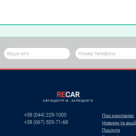
RE
CAR
АВТОЦЕНТР M. ЗАРИЦКОГО
Про компанію
+38 (044) 229-1000
Новини та акці
+38 (067) 505-71-68
Послуги