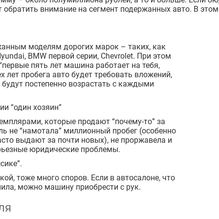
 обратить внимание на сегмент подержанных авто. В этом 
жанным моделям дорогих марок – таких, как
 Hyundai, BMW первой серии, Chevrolet. При этом
первые пять лет машина работает на тебя,
ех лет пробега авто будет требовать вложений,
 будут постепенно возрастать с каждыми
ии “один хозяин”
емплярами, которые продают “почему-то” за
ль не “намотала” миллионный пробег (особенно
асто выдают за почти новых), не проржавела и
серьезные юридические проблемы.
сике”.
кой, тоже много споров. Если в автосалоне, что
лила, можно машину приобрести с рук.
ля