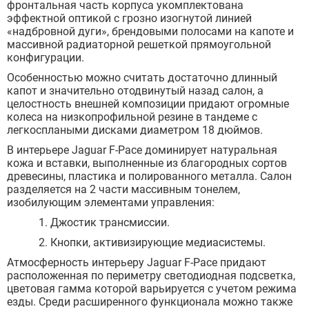
фронтальная часть корпуса укомплектована
эффектной оптикой с грозно изогнутой линией
«надбровной дуги», брендовыми полосами на капоте и
массивной радиаторной решеткой прямоугольной
конфигурации.
Особенностью можно считать достаточно длинный
капот и значительно отодвинутый назад салон, а
целостность внешней композиции придают огромные
колеса на низкопрофильной резине в тандеме с
легкосплаными дисками диаметром 18 дюймов.
В интерьере Jaguar F-Pace доминирует натуральная
кожа и вставки, выполненные из благородных сортов
древесины, пластика и полированного металла. Салон
разделяется на 2 части массивным тонелем,
изобилующим элементами управления:
Джостик трансмиссии.
Кнопки, активизирующие медиасистемы.
Атмосферность интерьеру Jaguar F-Pace придают
расположенная по периметру светодиодная подсветка,
цветовая гамма которой варьируется с учетом режима
езды. Среди расширенного функционала можно также