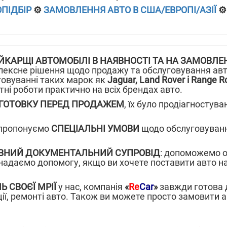
ПІДБІР
⚙️
ЗАМОВЛЕННЯ АВТО В США/ЕВРОПІ/АЗІЇ
⚙️
ЙКАРЩІ АВТОМОБІЛІ В НАЯВНОСТІ ТА НА ЗАМОВЛЕ
ексне рішення щодо продажу та обслуговування авто
говуванні таких марок як
Jaguar, Land Rover і Range R
ні роботи практично на всіх брендах авто.
ГОТОВКУ ПЕРЕД ПРОДАЖЕМ
, їх було продіагностува
пропонуємо
СПЕЦІАЛЬНІ УМОВИ
щодо обслуговуванн
ВНИЙ ДОКУМЕНТАЛЬНИЙ СУПРОВІД
: допоможемо о
 надаємо допомогу, якщо ви хочете поставити авто на
Ь СВОЄЇ МРІЇ
у нас, компанія
«
Re
Car
»
завжди готова д
ї, ремонті авто. Також ви можете просто замовити ав