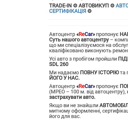
ТRADE-IN ⚙️ АВТОВИКУП ⚙️
АВТО
СЕРТИФІКАЦІЯ
⚙️
Автоцентр
«
Re
Car
»
пропонує
НА
Суть нашого автоцентру
– компл
що ми спеціалізуємося на обслу
кваліфіковано виконують ремонт
Усі авто з пробігом пройшли
ПІД
SDL 260
Ми надаємо
ПОВНУ ІСТОРІЮ
та 
ЙОГО У НАС.
Автоцентр
«
Re
Car
»
пропонує
ПО
(МРЕО – 100 м. від автоцентру),
застрахувати авто.
Якщо ви не знайшли
АВТОМОБІЛ
митному оформленні, сертифікаці
його для вас.