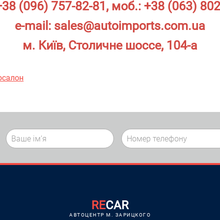
+38 (096) 757-82-81
, моб.:
+38 (063) 802
e-mail:
sales@autoimports.com.ua
м. Київ, Столичне шоссе, 104-а
осалон
RE
CAR
АВТОЦЕНТР M. ЗАРИЦКОГО