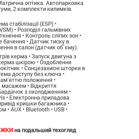
. Матрична оптика. Автопарковка
гуми, 2 комплекти килимків.
а стабілізації (ESP) •
(VSM) • Розподіл гальмівних
іткнення • Контроль сліпих зон •
е бачення • Датчик тиску в
ення в салон (датчик об`єму).
грів керма • Запуск двигуна з
 керма шкірою • Оздоблення
окітник • Сонцезахисні шторки в
тема доступу без ключа •
пам’яттю положення •
 масажем • Відкриття
 Бардачок з охолодженням •
уїз • Електронна приладова
опривід кришки багажника •
 • AUX • Bluetooth • USB •
НИЖКИ
на подальший техогляд