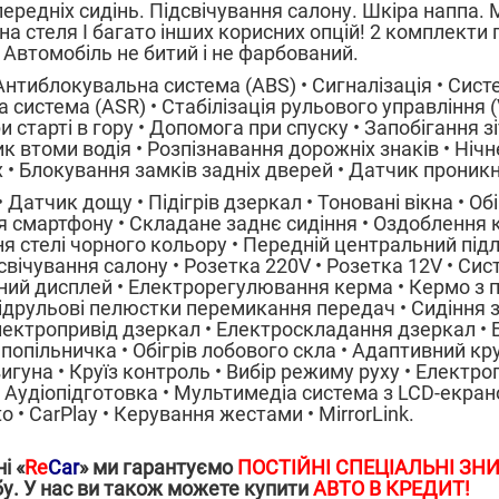
передніх сидінь. Підсвічування салону. Шкіра наппа
на стеля І багато інших корисних опцій! 2 комплекти 
 Автомобіль не битий і не фарбований.
нтиблокувальна система (ABS) • Сигналізація • Систем
 система (ASR) • Стабілізація рульового управління 
и старті в гору • Допомога при спуску • Запобігання з
к втоми водія • Розпізнавання дорожніх знаків • Нічн
x • Блокування замків задніх дверей • Датчик проникн
Датчик дощу • Підігрів дзеркал • Тоновані вікна • Обі
я смартфону • Складане заднє сидіння • Оздоблення
 стелі чорного кольору • Передній центральний підл
свічування салону • Розетка 220V • Розетка 12V • Сис
йний дисплей • Електрорегулювання керма • Кермо з 
друльові пелюстки перемикання передач • Сидіння з
лектропривід дзеркал • Електроскладання дзеркал •
попільничка • Обігрів лобового скла • Адаптивний кр
игуна • Круїз контроль • Вибір режиму руху • Електр
 Аудіопідготовка • Мультимедіа система з LCD-екраном
o • CarPlay • Керування жестами • MirrorLink.
і «
Re
Car
» ми гарантуємо
ПОСТІЙНІ СПЕЦІАЛЬНІ З
бу.
У нас ви також можете купити
АВТО В КРЕДИТ!