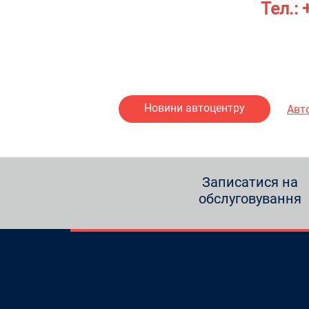
Тел.:
Новини автоцентру
Авт
Записатися на
обслуговування