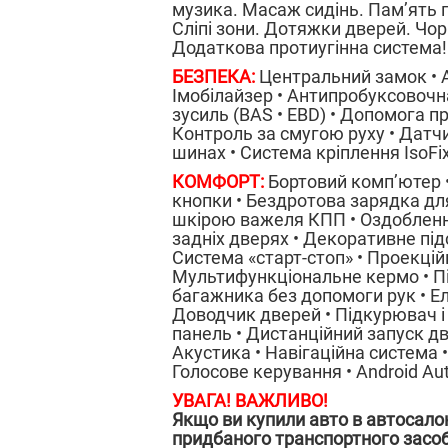
музика. Масаж сидінь. Пам’ять 
Сліпі зони. Дотяжки дверей. Чор
Додаткова протиугінна система!
БЕЗПЕКА:
Центральний замок • А
Імобілайзер • Антипробуксовочна
зусиль (BAS • EBD) • Допомога пр
Контроль за смугою руху • Датчи
шинах • Система кріплення IsoFi
КОМФОРТ:
Бортовий комп’ютер • 
кнопки • Бездротова зарядка дл
шкірою важеля КПП • Оздоблення
задніх дверях • Декоративне під
Система «старт-стоп» • Проекці
Мультифункціональне кермо • Пі
багажника без допомоги рук • Е
Доводчик дверей • Підкурювач і 
панель • Дистанційний запуск дв
Акустика • Навігаційна система •
Голосове керування • Android Aut
УВАГА! ВАЖЛИВО!
Якщо ви купили авто в автосалон
придбаного транспортного засо