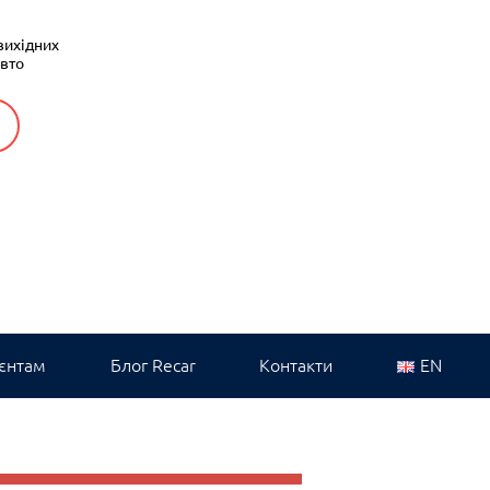
вихідних
авто
єнтам
Блог Recar
Контакти
EN