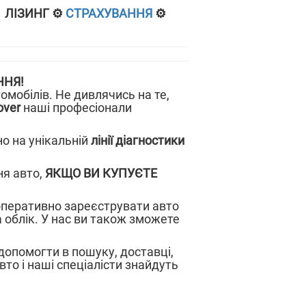
 ЛІЗИНГ ⚙️
СТРАХУВАННЯ
⚙️
ННЯ!
мобілів. Не дивлячись на те,
over
наші професіонали
но на унікальній
лінії діагностики
я авто,
ЯКЩО ВИ КУПУЄТЕ
перативно зареєструвати авто
 облік. У нас ви також зможете
опомогти в пошуку, доставці,
то і наші спеціалісти знайдуть