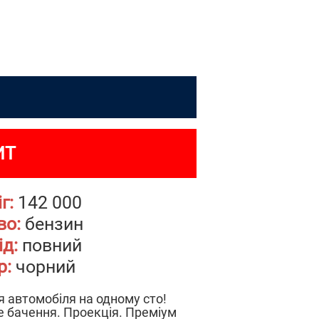
ИТ
г:
142 000
во:
бензин
д:
повний
р:
чорний
я автомобіля на одному сто!
е бачення. Проекція. Преміум