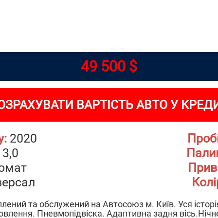
49 500 $
ОЗРАХУВАТИ ВАРТІСТЬ АВТО У КРЕД
у:
2020
Пробі
3,0
Пали
омат
Приві
версал
Колі
плений та обслужений на Автосоюз м. Київ. Уся історі
влення. Пневмопідвіска. Адаптивна задня вісь.Нічн