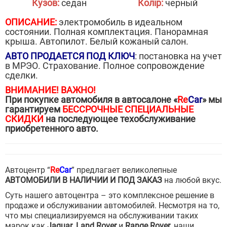
Кузов:
седан
Колір:
черный
ОПИСАНИЕ:
электромобиль в идеальном
состоянии. Полная комплектация. Панорамная
крыша. Автопилот. Белый кожаный салон.
АВТО ПРОДАЕТСЯ ПОД КЛЮЧ
: постановка на учет
в МРЭО. Страхование. Полное сопровождение
сделки.
ВНИМАНИЕ! ВАЖНО!
При покупке автомобиля в автосалоне «
Re
Car
» мы
гарантируем
БЕССРОЧНЫЕ СПЕЦИАЛЬНЫЕ
СКИДКИ
на последующее техобслуживание
приобретенного авто.
Автоцентр “
Re
Car
” предлагает великолепные
АВТОМОБИЛИ В НАЛИЧИИ И ПОД ЗАКАЗ
на любой вкус.
Суть нашего автоцентра – это комплексное решение в
продаже и обслуживании автомобилей. Несмотря на то,
что мы специализируемся на обслуживании таких
марок как
Jaguar
,
Land Rover
и
Range Rover
, наши