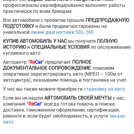
профессионалы квалифицированно выполнят работы
практически по всем брендам.
Все автомобили с пробегом прошли
ПРЕДПРОДАЖНУЮ
ПОДГОТОВКУ
и были продиагностированы на
уникальной
линии диагностики SDL 260
КУПИВ АВТОМОБИЛЬ У НАС
вы получите
ПОЛНУЮ
ИСТОРИЮ
и
СПЕЦИАЛЬНЫЕ УСЛОВИЯ
по обслуживанию
купленного авто.
Автоцентр “
Re
Car
” предлагает
ПОЛНОЕ
ДОКУМЕНТАЛЬНОЕ СОПРОВОЖДЕНИЕ
: поможем
оперативно зарегистрировать авто (МРЕО – 100м от
автоцентра), оказываем помощь в постановке на учет.
У нас вы также можете приобрести
страховку на авто
.
Если вы не нашли
АВТОМОБИЛЬ СВОЕЙ МЕЧТЫ
у нас,
компания “
Re
Car
” всегда готова помочь в поиске,
доставке, таможенном оформлении, сертификации,
ремонте и, если будет необходимость, в услуге
заказа
авто
.