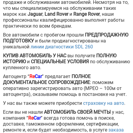
продаже и обслуживании автомобилей. Несмотря на то,
что мы специализируемся на обслуживании таких
марок как
Jaguar
,
Land Rover
и
Range Rover
, наши
профессионалы квалифицированно выполнят работы
практически по всем брендам.
Все автомобили с пробегом прошли
ПРЕДПРОДАЖНУЮ
ПОДГОТОВКУ
и были продиагностированы на
уникальной
линии диагностики SDL 260
КУПИВ АВТОМОБИЛЬ У НАС
вы получите
ПОЛНУЮ
ИСТОРИЮ
и
СПЕЦИАЛЬНЫЕ УСЛОВИЯ
по обслуживанию
купленного авто.
Автоцентр “
Re
Car
” предлагает
ПОЛНОЕ
ДОКУМЕНТАЛЬНОЕ СОПРОВОЖДЕНИЕ
: поможем
оперативно зарегистрировать авто (МРЕО – 100м от
автоцентра), оказываем помощь в постановке на учет.
У нас вы также можете приобрести
страховку на авто
.
Если вы не нашли
АВТОМОБИЛЬ СВОЕЙ МЕЧТЫ
у нас,
компания “
Re
Car
” всегда готова помочь в поиске,
доставке, таможенном оформлении, сертификации,
ремонте и, если будет необходимость, в услуге
заказа