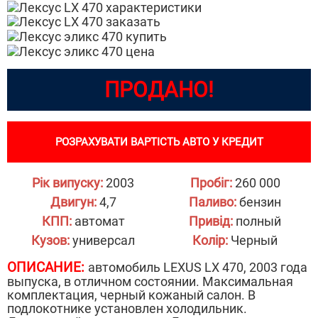
ПРОДАНО!
РОЗРАХУВАТИ ВАРТІСТЬ АВТО У КРЕДИТ
Рік випуску:
2003
Пробіг:
260 000
Двигун:
4,7
Паливо:
бензин
КПП:
автомат
Привід:
полный
Кузов:
универсал
Колір:
Черный
ОПИСАНИЕ:
автомобиль LEXUS LX 470, 2003 года
выпуска, в отличном состоянии. Максимальная
комплектация, черный кожаный салон. В
подлокотнике установлен холодильник.