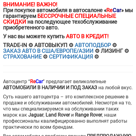
ВНИМАНИЕ! ВАЖНО!
При покупке автомобиля в автосалоне «
Re
Car
» мы
гарантируем
БЕССРОЧНЫЕ СПЕЦИАЛЬНЫЕ
СКИДКИ
на последующее техобслуживание
приобретенного авто.
У нас вы можете купить
АВТО В КРЕДИТ!
ТRADE-IN ⚙️ АВТОВЫКУП ⚙️
АВТОПОДБОР
⚙️
ЗАКАЗ АВТО В США/ЕВРОПЕ/АЗИИ
⚙️ ЛИЗИНГ ⚙️
СТРАХОВАНИЕ
⚙️
СЕРТИФИКАЦИЯ
⚙️
Автоцентр “
Re
Car
” предлагает великолепные
АВТОМОБИЛИ В НАЛИЧИИ И ПОД ЗАКАЗ
на любой вкус.
Суть нашего автоцентра – это комплексное решение в
продаже и обслуживании автомобилей. Несмотря на то,
что мы специализируемся на обслуживании таких
марок как
Jaguar
,
Land Rover
и
Range Rover
, наши
профессионалы квалифицированно выполнят работы
практически по всем брендам.