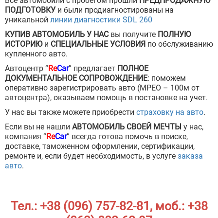
Все автомобили с пробегом прошли
ПРЕДПРОДАЖНУЮ
ПОДГОТОВКУ
и были продиагностированы на
уникальной
линии диагностики SDL 260
КУПИВ АВТОМОБИЛЬ У НАС
вы получите
ПОЛНУЮ
ИСТОРИЮ
и
СПЕЦИАЛЬНЫЕ УСЛОВИЯ
по обслуживанию
купленного авто.
Автоцентр “
Re
Car
” предлагает
ПОЛНОЕ
ДОКУМЕНТАЛЬНОЕ СОПРОВОЖДЕНИЕ
: поможем
оперативно зарегистрировать авто (МРЕО – 100м от
автоцентра), оказываем помощь в постановке на учет.
У нас вы также можете приобрести
страховку на авто
.
Если вы не нашли
АВТОМОБИЛЬ СВОЕЙ МЕЧТЫ
у нас,
компания “
Re
Car
” всегда готова помочь в поиске,
доставке, таможенном оформлении, сертификации,
ремонте и, если будет необходимость, в услуге
заказа
авто
.
Тел.:
+38 (096) 757-82-81
, моб.:
+38