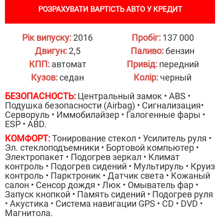
РОЗРАХУВАТИ ВАРТІСТЬ АВТО У КРЕДИТ
Рік випуску:
2016
Пробіг:
137 000
Двигун:
2,5
Паливо:
бензин
КПП:
автомат
Привід:
передний
Кузов:
седан
Колір:
черный
БЕЗОПАСНОСТЬ:
Центральный замок • ABS •
Подушка безопасности (Airbag) • Сигнализация•
Серворуль • Иммобилайзер • Галогенные фары •
ESP • ABD.
КОМФОРТ:
Тонирование стекол • Усилитель руля •
Эл. стеклоподъемники • Бортовой компьютер •
Электропакет • Подогрев зеркал • Климат
контроль • Подогрев сидений • Мультируль • Круиз
контроль • Парктроник • Датчик света • Кожаный
салон • Сенсор дождя • Люк • Омыватель фар •
Запуск кнопкой • Память сидений • Подогрев руля
• Акустика • Система навигации GPS • CD • DVD •
Магнитола.