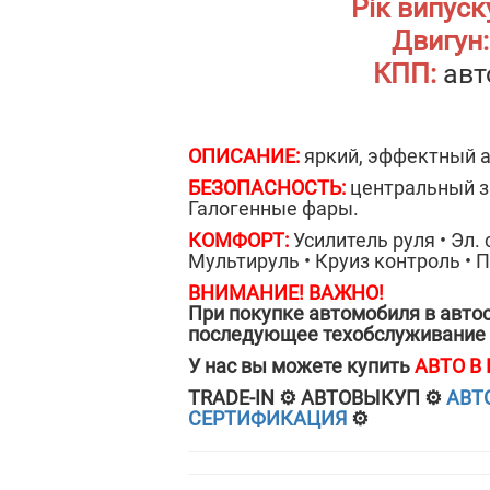
Рік випуск
Двигун:
КПП:
авт
ОПИСАНИЕ:
яркий, эффектный а
БЕЗОПАСНОСТЬ:
центральный за
Галогенные фары.
КОМФОРТ:
Усилитель руля • Эл.
Мультируль • Круиз контроль • П
ВНИМАНИЕ! ВАЖНО!
При покупке автомобиля в автос
последующее техобслуживание 
У нас вы можете купить
АВТО В
ТRADE-IN ⚙️ АВТОВЫКУП ⚙️
АВТ
СЕРТИФИКАЦИЯ
⚙️