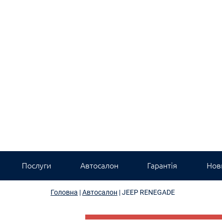
Послуги
Автосалон
Гарантія
Нови
Головна
|
Автосалон
|
JEEP RENEGADE