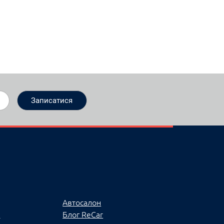
Автосалон
ї
Блог ReCar