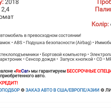
у:
2018
Проб
2,4
Пали
омат
Колір:
втомобиль в превосходном состоянии!
мок • ABS • Подушка безопасности (Airbag) • Иммобил
 стеклоподъемники • Бортовой компьютер • Электроп
арктроник • Сенсор дождя • Запуск кнопкой • CD • МР
алоне «
Re
Car
» мы гарантируем
БЕССРОЧНЫЕ СПЕЦ
приобретенного авто.
 КРЕДИТ!
ОПОДБОР
⚙️
ЗАКАЗ АВТО В США/ЕВРОПЕ/АЗИИ
⚙️ Л