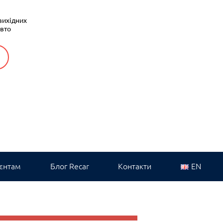
вихідних
авто
єнтам
Блог Recar
Контакти
EN