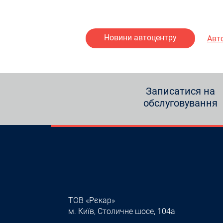
Новини автоцентру
Авт
Записатися на
обслуговування
ТОВ «Рєкар»
м. Київ, Столичне шосе, 104а