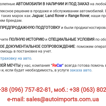
колепные
АВТОМОБИЛИ В НАЛИЧИИ И ПОД ЗАКАЗ
на любой
лексное решение в продаже и обслуживании автомобилей. 
 таких марок как
Jaguar
,
Land Rover
и
Range Rover
, наши п
сем брендам.
ПРЕДПРОДАЖНУЮ ПОДГОТОВКУ
и были продиагностиров
учите
ПОЛНУЮ ИСТОРИЮ
и
СПЕЦИАЛЬНЫЕ УСЛОВИЯ
по об
ОЕ ДОКУМЕНТАЛЬНОЕ СОПРОВОЖДЕНИЕ
: поможем опера
помощь в постановке на учет.
страховку на авто
.
ОЕЙ МЕЧТЫ
у нас, компания “
Re
Car
” всегда готова помочь
и, если будет необходимость, в услуге
заказа авто
.
+38 (096) 757-82-81
, моб.:
+38 (063) 802
e-mail:
sales@autoimports.com.ua