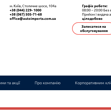
м. Київ, Столичне шосе, 104а
Графік роботи:
+38 (044) 229- 1000
08:00 – 20:00
Без 
+38 (067) 505-71-68
Прийом і видача 
office@autoimports.com.ua
цілодобово
Записатися на
обслуговування
ни та акції
Про компанію
Корпоративним клі