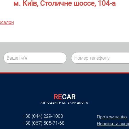
м. Київ, Столичне шоссе, 104-а
осалон
RE
CAR
АВТОЦЕНТР M. ЗАРИЦКОГО
Про компанію
+38 (044) 229-1000
Новини та акці
+38 (067) 505-71-68