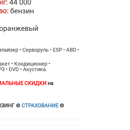
іг:
44 000
во:
бензин
оранжевый
айзер • Серворуль • ESP • ABD •
акет • Кондиционер •
3 • DVD • Акустика.
ИАЛЬНЫЕ СКИДКИ
на
ИЗИНГ ⚙️
СТРАХОВАНИЕ
⚙️