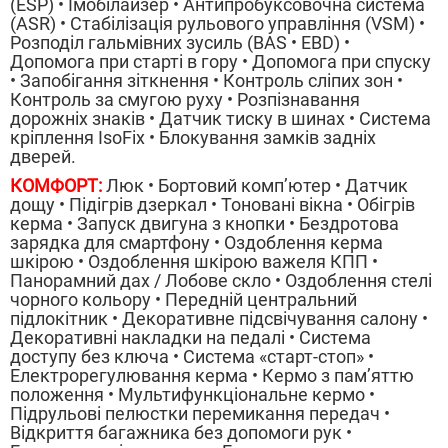
(ESP) • Імобілайзер • Антипробуксовочна система
(ASR) • Стабілізація рульового управління (VSM) •
Розподіл гальмівних зусиль (BAS • EBD) •
Допомога при старті в гору • Допомога при спуску
• Запобігання зіткнення • Контроль сліпих зон •
Контроль за смугою руху • Розпізнавання
дорожніх знаків • Датчик тиску в шинах • Система
кріплення IsoFix • Блокування замків задніх
дверей.
КОМФОРТ:
Люк • Бортовий комп’ютер • Датчик
дощу • Підігрів дзеркал • Тоновані вікна • Обігрів
керма • Запуск двигуна з кнопки • Бездротова
зарядка для смартфону • Оздоблення керма
шкірою • Оздоблення шкірою важеля КПП •
Панорамний дах / Лобове скло • Оздоблення стелі
чорного кольору • Передній центральний
підлокітник • Декоративне підсвічування салону •
Декоративні накладки на педалі • Система
доступу без ключа • Система «старт-стоп» •
Електрорегулювання керма • Кермо з пам’яттю
положення • Мультифункціональне кермо •
Підрульові пелюстки перемикання передач •
Відкриття багажника без допомоги рук •