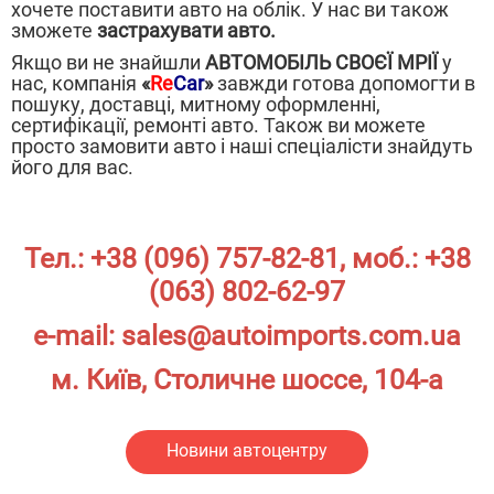
хочете поставити авто на облік. У нас ви також
зможете
застрахувати авто.
Якщо ви не знайшли
АВТОМОБІЛЬ СВОЄЇ МРІЇ
у
нас, компанія
«
Re
Car
»
завжди готова допомогти в
пошуку, доставці, митному оформленні,
сертифікації, ремонті авто. Також ви можете
просто замовити авто і наші спеціалісти знайдуть
його для вас.
Тел.:
+38 (096) 757-82-81
, моб.:
+38
(063) 802-62-97
e-mail:
sales@autoimports.com.ua
м. Київ, Столичне шоссе, 104-а
Новини автоцентру