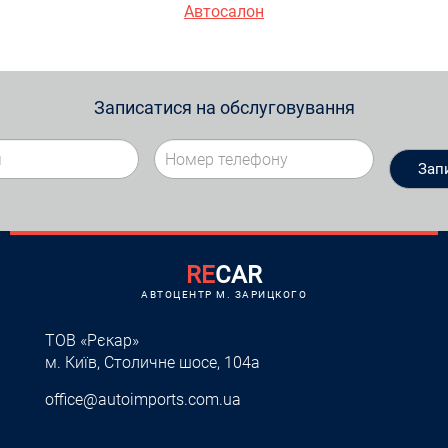
Автосалон
Записатися на обслуговування
RE
CAR
АВТОЦЕНТР M. ЗАРИЦКОГО
ТОВ «Рєкар»
м. Київ, Столичне шосе, 104а
office@autoimports.com.ua