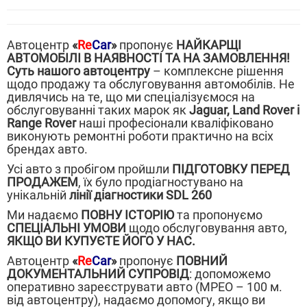
Автоцентр
«
Re
Car
»
пропонує
НАЙКАРЩІ
АВТОМОБІЛІ В НАЯВНОСТІ ТА НА ЗАМОВЛЕННЯ!
Суть нашого автоцентру
– комплексне рішення
щодо продажу та обслуговування автомобілів. Не
дивлячись на те, що ми спеціалізуємося на
обслуговуванні таких марок як
Jaguar, Land Rover і
Range Rover
наші професіонали кваліфіковано
виконують ремонтні роботи практично на всіх
брендах авто.
Усі авто з пробігом пройшли
ПІДГОТОВКУ ПЕРЕД
ПРОДАЖЕМ
, їх було продіагностувано на
унікальній
лінії діагностики SDL 260
Ми надаємо
ПОВНУ ІСТОРІЮ
та пропонуємо
СПЕЦІАЛЬНІ УМОВИ
щодо обслуговування авто,
ЯКЩО ВИ КУПУЄТЕ ЙОГО У НАС.
Автоцентр
«
Re
Car
»
пропонує
ПОВНИЙ
ДОКУМЕНТАЛЬНИЙ СУПРОВІД
: допоможемо
оперативно зареєструвати авто (МРЕО – 100 м.
від автоцентру), надаємо допомогу, якщо ви