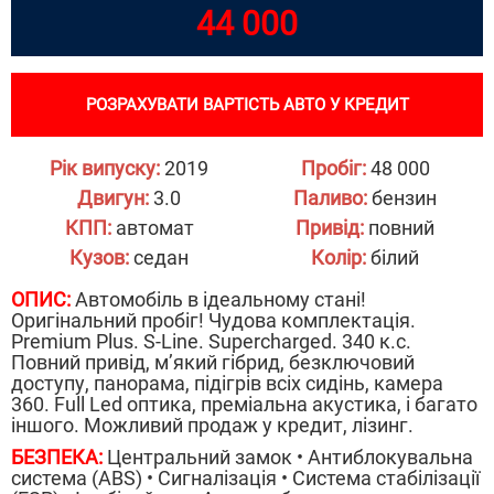
44 000
РОЗРАХУВАТИ ВАРТІСТЬ АВТО У КРЕДИТ
Рік випуску:
2019
Пробіг:
48 000
Двигун:
3.0
Паливо:
бензин
КПП:
автомат
Привід:
повний
Кузов:
седан
Колір:
білий
ОПИС:
Автомобіль в ідеальному стані!
Оригінальний пробіг! Чудова комплектація.
Premium Plus. S-Line. Supercharged. 340 к.с.
Повний привід, м’який гібрид, безключовий
доступу, панорама, підігрів всіх сидінь, камера
360. Full Led оптика, преміальна акустика, і багато
іншого. Можливий продаж у кредит, лізинг.
БЕЗПЕКА:
Центральний замок • Антиблокувальна
система (ABS) • Сигналізація • Система стабілізації