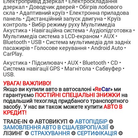
Електропривід дзеркал • Електроскладання
дзеркал • Доводчик дверей • Обігрів лобового
скла • Адаптивний круїз • Електронна приладова
панель • Дистанційний запуск двигуна • Круїз
контроль • Вибір режиму руху Мультимедіа
Акустика • Навігаційна система • Аудіопідготовка •
Мультимедіа система з LCD-екраном • AUX •
Bluetooth • USB • Система мультимедіа для задніх
пасажирів • Голосове керування • Android Auto •
CarPlay.
Акустика • Підсилювач • AUX • Bluetooth • CD •
Система навігації GPS • Магнітола • Сабвуфер •
USB.
УВАГА! ВАЖЛИВО!
Якщо ви купили авто в автосалоні «
Re
Car
» ми
гарантуємо
ПОСТІЙНІ СПЕЦІАЛЬНІ ЗНИЖКИ
на
подальший техогляд придбаного транспортного
засобу.
У нас ви також можете купити
АВТО В
КРЕДИТ!
ТRADE-IN ⚙️ АВТОВИКУП ⚙️
АВТОПІДБІР
⚙️
ЗАМОВЛЕННЯ АВТО В США/ЕВРОПІ/АЗІЇ
⚙️
ЛІЗИНГ ⚙️
СТРАХУВАННЯ
⚙️
СЕРТИФІКАЦІЯ
⚙️